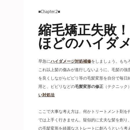
■Chapter.2■
縮毛矯正失敗
ほどのハイダ
早急に
ハイダメージ対処補修
をしましょう。もち
これ以上髪の傷みが進行しないように、毛髪の強
を良くしながらビビリ等の毛髪変形を自分で毎日
用と、ビビリなどの
毛髪変形の修正
（テクニック
い対処法
ここで大事な考え方は、何かトリートメント剤を
では上手く行きません。疑似的に丈夫な髪を創り
の毛髪変形を綺麗なストレートに創ろうという考