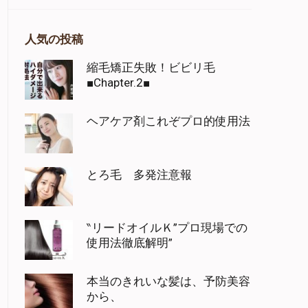
人気の投稿
縮毛矯正失敗！ビビリ毛
■Chapter.2■
ヘアケア剤これぞプロ的使用法
とろ毛 多発注意報
‶リードオイルＫ”プロ現場での
使用法徹底解明”
本当のきれいな髪は、予防美容
から、