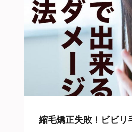
・
・
・
・
・
縮毛矯正失敗！ビビリ毛■Ch