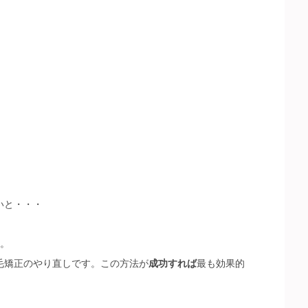
いと・・・
ん。
毛矯正のやり直しです。この方法が
成功すれば
最も効果的