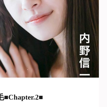
・
・
apter.2■