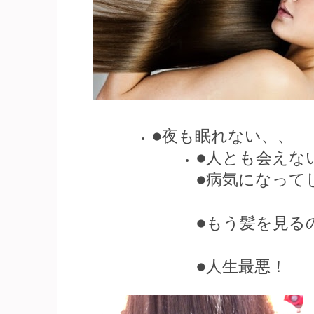
●夜も眠れない、、
●人とも会えな
●病気になって
●もう髪を見る
●人生最悪！