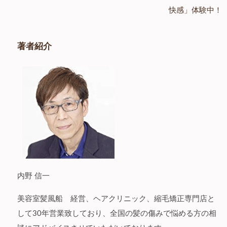
稿
快感」体験中！
ナ
ビ
著者紹介
ゲ
ー
シ
ョ
ン
内野 信一
美容室髪風船 経営、ヘアクリニック、縮毛矯正専門店と
して30年営業致しており、全国の髪の傷みで悩める方の相