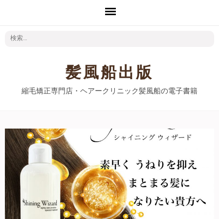
検
索:
髪風船出版
縮毛矯正専門店・ヘアークリニック髪風船の電子書籍