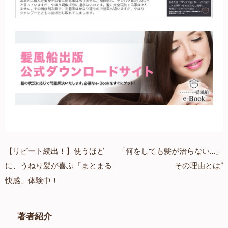
【リピート続出！】使うほど
「何をしても髪が治らない…」
投
に、うねり髪が喜ぶ「まとまる
その理由とは”
稿
快感」体験中！
ナ
ビ
著者紹介
ゲ