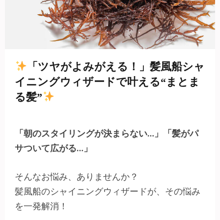
・
・
・
・
・
・
・
・
・
・
・
・
・
・
「ツヤがよみがえる！」髪風船シャ
イニングウィザードで叶える“まとま
る髪”
「朝のスタイリングが決まらない…」「髪がパ
サついて広がる…」
そんなお悩み、ありませんか？
髪風船のシャイニングウィザードが、その悩み
を一発解消！