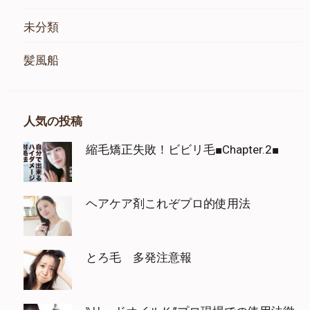
未分類
髪風船
人気の投稿
縮毛矯正失敗！ビビリ毛■Chapter.2■
ヘアケア剤これぞプロ的使用法
とろ毛 多発注意報