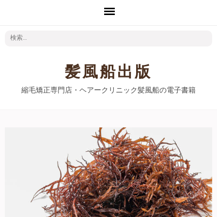
検
索:
髪風船出版
縮毛矯正専門店・ヘアークリニック髪風船の電子書籍