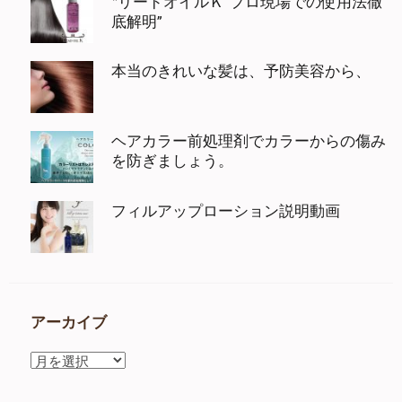
‶リードオイルＫ”プロ現場での使用法徹
底解明”
本当のきれいな髪は、予防美容から、
ヘアカラー前処理剤でカラーからの傷み
を防ぎましょう。
フィルアップローション説明動画
アーカイブ
ア
ー