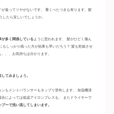
すが返ってツヤがないです。 重くべたつきも有ります。髪
うしたら宜しいでしょうか。
事が多く関係している
ように思われます、 髪がひどく傷ん
にもしっかり残った方が効果も早いだろう？ 髪も乾燥させ
も、、、お気持ちは分かります。
説してみましょう。
ョンもメントバランサーもタップリ塗布します、 加温機浸
場合によっては低温アイロンプレスも、 またドライヤーで
ンプーで洗い流してしまいます。