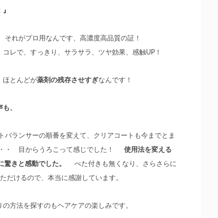
！』
。 それがプロ用なんです、高濃度高品質の証！
、
コレで、すっきり、サラサラ、ツヤ効果、感触UP！
、ほとんどが
薬剤の残存させすぎ
なんです！
声も、
ントバランサーの順番を変えて、クリアコートも今までとま
・・・ 目からうろこって感じでした！
使用法を変える
当に驚きと感動でした。
べた付きも無くなり、さらさらに
ただけるので、本当に感謝しています。
りの方法を探すのもヘアケアの楽しみです。