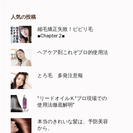
人気の投稿
縮毛矯正失敗！ビビリ毛
■Chapter.2■
ヘアケア剤これぞプロ的使用法
とろ毛 多発注意報
‶リードオイルＫ”プロ現場での
使用法徹底解明”
本当のきれいな髪は、予防美容
から、