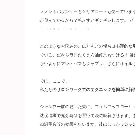
＞メントバランサーもクリアコートも使っていま
が傷んでいるから？乾かすとギシギシします。 ど
・・・・・・・・・・・・
このようなお悩みの、ほとんどの場合は
心理的な
でいる、だから毎日たくさん補修剤もつける！ 髪
ないようにアウトバスもタップリ、さらにオイル
では、ここで、
私たちの
サロンワークでのテクニックを簡単に解
シャンプー前の乾いた髪に、フィルアップローシ
透促進機で充分時間を置いて浸透吸着させます、
加温重合等の効果も狙います。後はしっかり
シャ