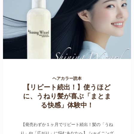
ヘアカラー読本
【リピート続出！】使うほど
に、うねり髪が喜ぶ「まとま
る快感」体験中！
【発売わずか１ヶ月でリピート続出！髪の「うね
り」や「広がり」に悩むあなたへ】 シャイニング