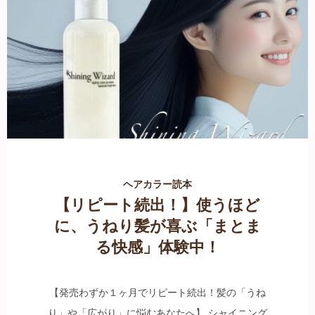
ヘアカラー読本
【リピート続出！】使うほど
に、うねり髪が喜ぶ「まとま
る快感」体験中！
【発売わずか１ヶ月でリピート続出！髪の「うね
り」や「広がり」に悩むあなたへ】 シャイニング