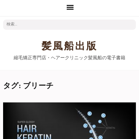
検
索:
髪風船出版
縮毛矯正専門店・ヘアークリニック髪風船の電子書籍
タグ: ブリーチ